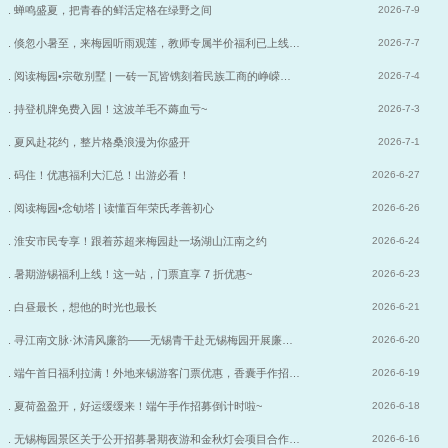
. 蝉鸣盛夏，把青春的鲜活定格在绿野之间
2026-7-9
. 倏忽小暑至，来梅园听雨观莲，教师专属半价福利已上线…
2026-7-7
. 阅读梅园•宗敬别墅 | 一砖一瓦皆镌刻着民族工商的峥嵘…
2026-7-4
. 持登机牌免费入园！这波羊毛不薅血亏~
2026-7-3
. 夏风赴花约，整片格桑浪漫为你盛开
2026-7-1
. 码住！优惠福利大汇总！出游必看！
2026-6-27
. 阅读梅园•念劬塔 | 读懂百年荣氏孝善初心
2026-6-26
. 淮安市民专享！跟着苏超来梅园赴一场湖山江南之约
2026-6-24
. 暑期游锡福利上线！这一站，门票直享 7 折优惠~
2026-6-23
. 白昼最长，想他的时光也最长
2026-6-21
. 寻江南文脉·沐清风廉韵——无锡青干赴无锡梅园开展廉…
2026-6-20
. 端午首日福利拉满！外地来锡游客门票优惠，香囊手作招…
2026-6-19
. 夏荷盈盈开，好运缓缓来！端午手作招募倒计时啦~
2026-6-18
. 无锡梅园景区关于公开招募暑期夜游和金秋灯会项目合作…
2026-6-16