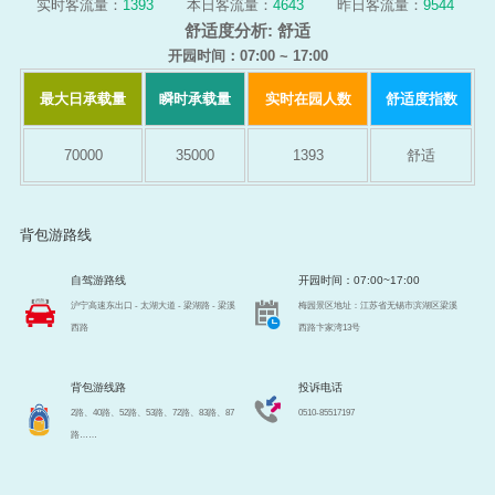
实时客流量：
1393
本日客流量：
4643
昨日客流量：
9544
舒适度分析:
舒适
开园时间：07:00 ~ 17:00
最大日承载量
瞬时承载量
实时在园人数
舒适度指数
70000
35000
1393
舒适
背包游路线
自驾游路线
开园时间：07:00~17:00
沪宁高速东出口 - 太湖大道 - 梁湖路 - 梁溪
梅园景区地址：江苏省无锡市滨湖区梁溪
西路
西路卞家湾13号
背包游线路
投诉电话
2路、40路、52路、53路、72路、83路、87
0510-85517197
路……