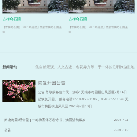
古梅奇石圃
古梅奇石圃
【古梅奇石圃】 2001年建成开放的古梅奇石圃是
【古梅奇石圃】 2001年建成开放的古梅奇石圃是
集…
集…
新闻活动
集自然景观、人文古迹、名花异卉等，于一体的注明旅游胜地
恢复开园公告
公告 尊敬的各位市民、游客: 无锡市梅园横山风景区7月14日
起恢复开园。 服务电话:0510-85521186 、0510-85511676 无
锡市梅园横山风景区 2026年7月13日
. 阅读梅园•经畬堂 | 一树梅香伴万卷诗书，满园清韵藏岁…
2026-7-11
. 公告
2026-7-10