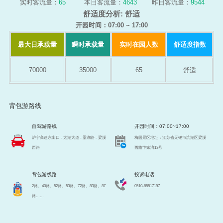
实时客流量：
65
本日客流量：
4643
昨日客流量：
9544
舒适度分析:
舒适
开园时间：07:00 ~ 17:00
最大日承载量
瞬时承载量
实时在园人数
舒适度指数
70000
35000
65
舒适
背包游路线
自驾游路线
开园时间：07:00~17:00
沪宁高速东出口 - 太湖大道 - 梁湖路 - 梁溪
梅园景区地址：江苏省无锡市滨湖区梁溪
西路
西路卞家湾13号
背包游线路
投诉电话
2路、40路、52路、53路、72路、83路、87
0510-85517197
路……