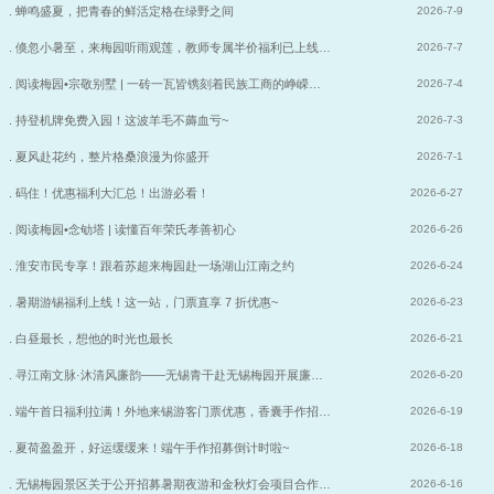
. 蝉鸣盛夏，把青春的鲜活定格在绿野之间
2026-7-9
. 倏忽小暑至，来梅园听雨观莲，教师专属半价福利已上线…
2026-7-7
. 阅读梅园•宗敬别墅 | 一砖一瓦皆镌刻着民族工商的峥嵘…
2026-7-4
. 持登机牌免费入园！这波羊毛不薅血亏~
2026-7-3
. 夏风赴花约，整片格桑浪漫为你盛开
2026-7-1
. 码住！优惠福利大汇总！出游必看！
2026-6-27
. 阅读梅园•念劬塔 | 读懂百年荣氏孝善初心
2026-6-26
. 淮安市民专享！跟着苏超来梅园赴一场湖山江南之约
2026-6-24
. 暑期游锡福利上线！这一站，门票直享 7 折优惠~
2026-6-23
. 白昼最长，想他的时光也最长
2026-6-21
. 寻江南文脉·沐清风廉韵——无锡青干赴无锡梅园开展廉…
2026-6-20
. 端午首日福利拉满！外地来锡游客门票优惠，香囊手作招…
2026-6-19
. 夏荷盈盈开，好运缓缓来！端午手作招募倒计时啦~
2026-6-18
. 无锡梅园景区关于公开招募暑期夜游和金秋灯会项目合作…
2026-6-16