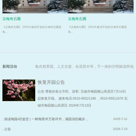
古梅奇石圃
古梅奇石圃
【古梅奇石圃】 2001年建成开放的古梅奇石圃是
【古梅奇石圃】 2001年建成开放的古梅奇石圃是
集…
集…
新闻活动
集自然景观、人文古迹、名花异卉等，于一体的注明旅游胜地
恢复开园公告
公告 尊敬的各位市民、游客: 无锡市梅园横山风景区7月14日
起恢复开园。 服务电话:0510-85521186 、0510-85511676 无
锡市梅园横山风景区 2026年7月13日
. 阅读梅园•经畬堂 | 一树梅香伴万卷诗书，满园清韵藏岁…
2026-7-11
. 公告
2026-7-10